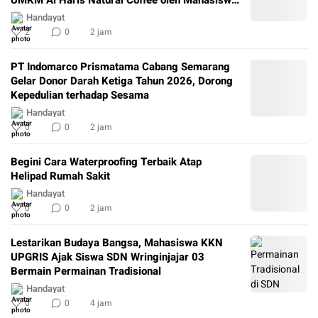
UMKM Al Haris Natural Coffee oleh Mahasiswa
KKN-T 141 Universitas Diponegoro
Handayat
2
0
2 jam
PT Indomarco Prismatama Cabang Semarang
Gelar Donor Darah Ketiga Tahun 2026, Dorong
Kepedulian terhadap Sesama
Handayat
0
0
2 jam
Begini Cara Waterproofing Terbaik Atap
Helipad Rumah Sakit
Handayat
0
0
2 jam
Lestarikan Budaya Bangsa, Mahasiswa KKN
UPGRIS Ajak Siswa SDN Wringinjajar 03
Bermain Permainan Tradisional
Handayat
0
0
4 jam