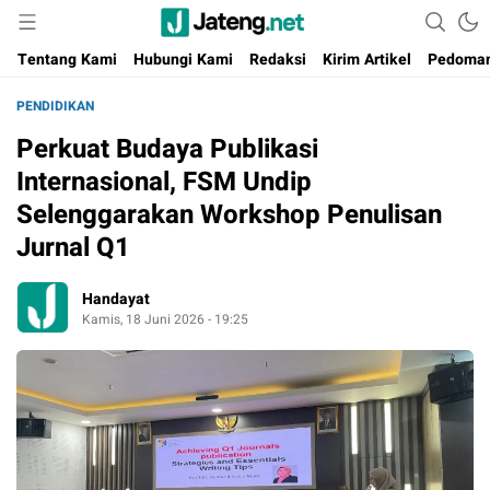
Portal Media Anak Muda Jawa Tengah
Jateng.net
Tentang Kami
Hubungi Kami
Redaksi
Kirim Artikel
Pedoman
PENDIDIKAN
Perkuat Budaya Publikasi
Internasional, FSM Undip
Selenggarakan Workshop Penulisan
Jurnal Q1
Handayat
Kamis, 18 Juni 2026 - 19:25