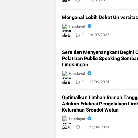
0
0
19/07/2025
Mengenal Lebih Dekat Universita
Handayat
0
0
19/07/2025
Seru dan Menyenangkan! Begini 
Pelatihan Public Speaking Semb
Lingkungan
Handayat
0
0
12/09/2024
Optimalkan Limbah Rumah Tangg
Adakan Edukasi Pengelolaan Lim
Kelurahan Srondol Wetan
Handayat
0
0
11/09/2024