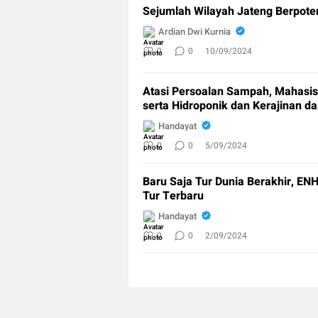
Sejumlah Wilayah Jateng Berpoten
Ardian Dwi Kurnia
0
0
10/09/2024
Atasi Persoalan Sampah, Mahas
serta Hidroponik dan Kerajinan d
Handayat
0
0
5/09/2024
Baru Saja Tur Dunia Berakhir, 
Tur Terbaru
Handayat
0
0
2/09/2024