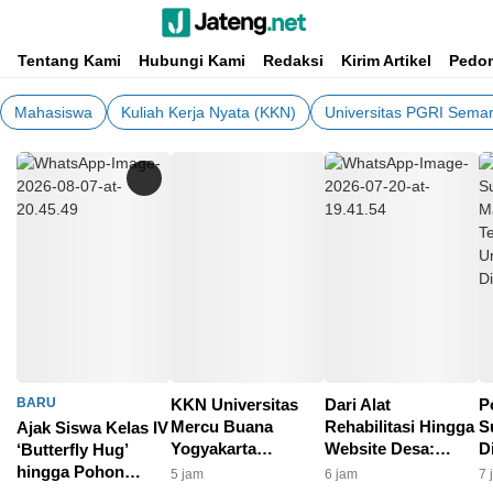
Portal Media Anak Muda Jawa Tengah
Jateng.net
Tentang Kami
Hubungi Kami
Redaksi
Kirim Artikel
Pedom
Mahasiswa
Kuliah Kerja Nyata (KKN)
Universitas PGRI Sema
BARU
KKN Universitas
Dari Alat
P
Mercu Buana
Rehabilitasi Hingga
S
Ajak Siswa Kelas IV
Yogyakarta
Website Desa:
D
‘Butterfly Hug’
Kelompok 65
Langkah Nyata
K
hingga Pohon
5 jam
6 jam
7 
Laksanakan Deteksi
KKN UNDIP
4