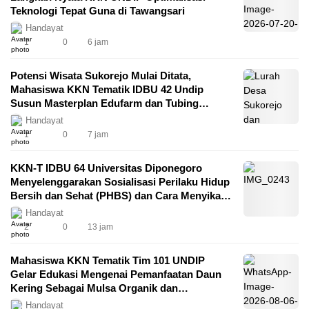
Teknologi Tepat Guna di Tawangsari
Handayat
1
0
6 jam
Potensi Wisata Sukorejo Mulai Ditata,
Mahasiswa KKN Tematik IDBU 42 Undip
Susun Masterplan Edufarm dan Tubing
Berbasis SDGs
Handayat
1
0
7 jam
KKN-T IDBU 64 Universitas Diponegoro
Menyelenggarakan Sosialisasi Perilaku Hidup
Bersih dan Sehat (PHBS) dan Cara Menyikat
Gigi yang Baik dan Benar di SD Negeri Kenep
Handayat
03
2
0
13 jam
Mahasiswa KKN Tematik Tim 101 UNDIP
Gelar Edukasi Mengenai Pemanfaatan Daun
Kering Sebagai Mulsa Organik dan
Pembuatan Plant Growth Promoting
Handayat