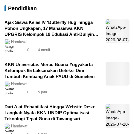
Ungkapan, 17
4 menit
Dini Tumbuh
Optimalisasi
M
Mahasiswa KKN
Pendidikan
Kembang Anak
Teknologi Tepat
E
UPGRIS Kelompok
PAUD di Gumelem
Guna di Tawangsari
T
19 Edukasi Anti-
Ajak Siswa Kelas IV ‘Butterfly Hug’ hingga
S
Bullying di SDN
Pohon Ungkapan, 17 Mahasiswa KKN
Lodoyong 03
UPGRIS Kelompok 19 Edukasi Anti-Bullying
di SDN Lodoyong 03
Handayat
0
0
4 menit
KKN Universitas Mercu Buana Yogyakarta
Kelompok 65 Laksanakan Deteksi Dini
Tumbuh Kembang Anak PAUD di Gumelem
Handayat
0
0
5 jam
Dari Alat Rehabilitasi Hingga Website Desa:
Langkah Nyata KKN UNDIP Optimalisasi
Teknologi Tepat Guna di Tawangsari
Handayat