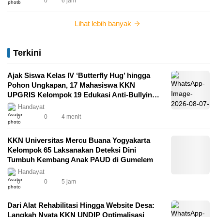
1
0
6 jam
Lihat lebih banyak
Terkini
Ajak Siswa Kelas IV ‘Butterfly Hug’ hingga
Pohon Ungkapan, 17 Mahasiswa KKN
UPGRIS Kelompok 19 Edukasi Anti-Bullying
di SDN Lodoyong 03
Handayat
0
0
4 menit
KKN Universitas Mercu Buana Yogyakarta
Kelompok 65 Laksanakan Deteksi Dini
Tumbuh Kembang Anak PAUD di Gumelem
Handayat
0
0
5 jam
Dari Alat Rehabilitasi Hingga Website Desa:
Langkah Nyata KKN UNDIP Optimalisasi