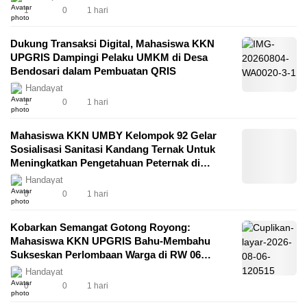
Rhizobacteria (PGPR) di Lingkungan
1
0
1 hari
Kampung Perbalan Kelurahan Gunungpati
Semarang
Dukung Transaksi Digital, Mahasiswa KKN
UPGRIS Dampingi Pelaku UMKM di Desa
Bendosari dalam Pembuatan QRIS
Handayat
1
0
1 hari
Mahasiswa KKN UMBY Kelompok 92 Gelar
Sosialisasi Sanitasi Kandang Ternak Untuk
Meningkatkan Pengetahuan Peternak di
Padukuhan Salam
Handayat
0
0
1 hari
Kobarkan Semangat Gotong Royong:
Mahasiswa KKN UPGRIS Bahu-Membahu
Sukseskan Perlombaan Warga di RW 06
Baran Jurang
Handayat
0
0
1 hari