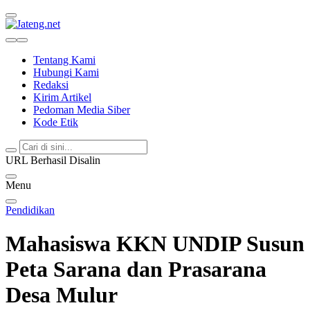
Jateng.net
Portal Media Anak Muda Jawa Tengah
Tentang Kami
Hubungi Kami
Redaksi
Kirim Artikel
Pedoman Media Siber
Kode Etik
URL Berhasil Disalin
Menu
Pendidikan
Mahasiswa KKN UNDIP Susun
Peta Sarana dan Prasarana
Desa Mulur