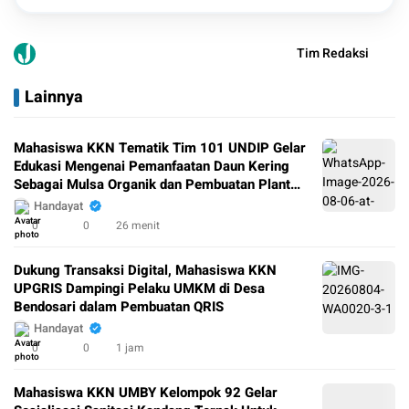
Tim Redaksi
Lainnya
Mahasiswa KKN Tematik Tim 101 UNDIP Gelar
Edukasi Mengenai Pemanfaatan Daun Kering
Sebagai Mulsa Organik dan Pembuatan Plant
Growth Promoting Rhizobacteria (PGPR) di
Handayat
Lingkungan Kampung Perbalan Kelurahan
0
0
26 menit
Gunungpati Semarang
Dukung Transaksi Digital, Mahasiswa KKN
UPGRIS Dampingi Pelaku UMKM di Desa
Bendosari dalam Pembuatan QRIS
Handayat
0
0
1 jam
Mahasiswa KKN UMBY Kelompok 92 Gelar