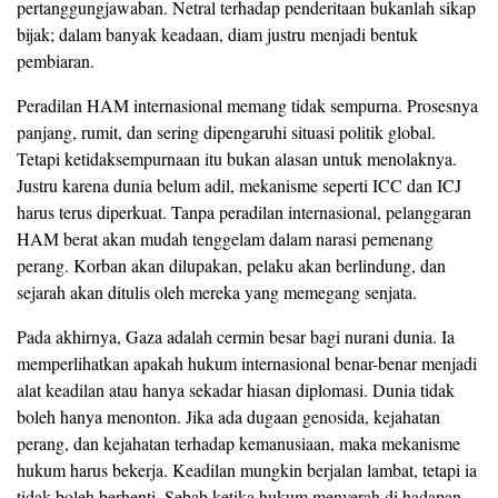
pertanggungjawaban. Netral terhadap penderitaan bukanlah sikap
bijak; dalam banyak keadaan, diam justru menjadi bentuk
pembiaran.
Peradilan HAM internasional memang tidak sempurna. Prosesnya
panjang, rumit, dan sering dipengaruhi situasi politik global.
Tetapi ketidaksempurnaan itu bukan alasan untuk menolaknya.
Justru karena dunia belum adil, mekanisme seperti ICC dan ICJ
harus terus diperkuat. Tanpa peradilan internasional, pelanggaran
HAM berat akan mudah tenggelam dalam narasi pemenang
perang. Korban akan dilupakan, pelaku akan berlindung, dan
sejarah akan ditulis oleh mereka yang memegang senjata.
Pada akhirnya, Gaza adalah cermin besar bagi nurani dunia. Ia
memperlihatkan apakah hukum internasional benar-benar menjadi
alat keadilan atau hanya sekadar hiasan diplomasi. Dunia tidak
boleh hanya menonton. Jika ada dugaan genosida, kejahatan
perang, dan kejahatan terhadap kemanusiaan, maka mekanisme
hukum harus bekerja. Keadilan mungkin berjalan lambat, tetapi ia
tidak boleh berhenti. Sebab ketika hukum menyerah di hadapan