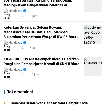
Sosialisasi Sanitasi Kandang Ternak Untuk
Meningkatkan Pengetahuan Peternak di
Padukuhan Salam
Handayat
0
0
4 jam
Kobarkan Semangat Gotong Royong:
Mahasiswa KKN UPGRIS Bahu-Membahu
Sukseskan Perlombaan Warga di RW 06 Baran
Jurang
Handayat
0
0
9 jam
KKN-BBK 8 UNAIR Kelompok Bloro II Hadirkan
Rangkaian Pembelajaran Kreatif di SDN II Bloro
Handayat
1
0
19 jam
Rekomendasi
1.
Generasi Disalahkan Bahasa: Saat Campur Kode