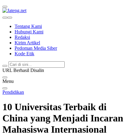
Jateng.net
Portal Media Anak Muda Jawa Tengah
Tentang Kami
Hubungi Kami
Redaksi
Kirim Artikel
Pedoman Media Siber
Kode Etik
URL Berhasil Disalin
Menu
Pendidikan
10 Universitas Terbaik di
China yang Menjadi Incaran
Mahasiswa Internasional