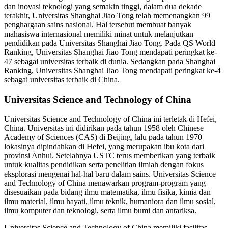
dan inovasi teknologi yang semakin tinggi, dalam dua dekade
terakhir, Universitas Shanghai Jiao Tong telah memenangkan 99
penghargaan sains nasional. Hal tersebut membuat banyak
mahasiswa internasional memiliki minat untuk melanjutkan
pendidikan pada Universitas Shanghai Jiao Tong. Pada QS World
Ranking, Universitas Shanghai Jiao Tong mendapati peringkat ke-
47 sebagai universitas terbaik di dunia. Sedangkan pada Shanghai
Ranking, Universitas Shanghai Jiao Tong mendapati peringkat ke-4
sebagai universitas terbaik di China.
Universitas Science and Technology of China
Universitas Science and Technology of China ini terletak di Hefei,
China. Universitas ini didirikan pada tahun 1958 oleh Chinese
Academy of Sciences (CAS) di Beijing, lalu pada tahun 1970
lokasinya dipindahkan di Hefei, yang merupakan ibu kota dari
provinsi Anhui. Setelahnya USTC terus memberikan yang terbaik
untuk kualitas pendidikan serta penelitian ilmiah dengan fokus
eksplorasi mengenai hal-hal baru dalam sains. Universitas Science
and Technology of China menawarkan program-program yang
disesuaikan pada bidang ilmu matematika, ilmu fisika, kimia dan
ilmu material, ilmu hayati, ilmu teknik, humaniora dan ilmu sosial,
ilmu komputer dan teknologi, serta ilmu bumi dan antariksa.
Universitas Science and Technology of China memiliki fasilitas