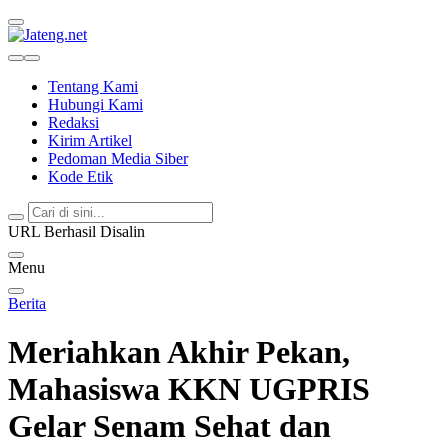
Jateng.net
Portal Media Anak Muda Jawa Tengah
Tentang Kami
Hubungi Kami
Redaksi
Kirim Artikel
Pedoman Media Siber
Kode Etik
URL Berhasil Disalin
Menu
Berita
Meriahkan Akhir Pekan,
Mahasiswa KKN UGPRIS
Gelar Senam Sehat dan