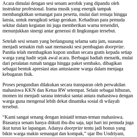
Acara dimulai dengan sesi senam aerobik yang dipandu oleh
instruktur profesional. Irama musik yang energik tampak
membangkitkan semangat para peserta, mulai dari remaja hingga
lansia, untuk mengikuti setiap gerakan. Kehadiran para pemuda
sekitar dalam kegiatan ini juga memberikan warna tersendiri,
menunjukkan sinergi antar generasi di lingkungan tersebut.
Setelah sesi senam yang berlangsung selama satu jam, suasana
menjadi semakin riuh saat memasuki sesi pembagian
doorprize
.
Panitia telah membagikan kupon undian secara gratis kepada setiap
warga yang hadir sejak awal acara. Berbagai hadiah menarik, mulai
dari peralatan rumah tangga hingga paket sembako, dibagikan
sebagai bentuk apresiasi atas antusiasme warga dalam menjaga
kebugaran fisik.
Proses pengundian dilakukan secara transparan oleh perwakilan
mahasiswa KKN dan Ketua RW setempat. Selain sebagai hiburan,
momen ini menjadi sarana interaksi santai antara mahasiswa dengan
warga guna mengenal lebih dekat dinamika sosial di wilayah
tersebut.
“Kami sangat senang dengan inisiatif teman-teman mahasiswa.
Biasanya senam hanya diikuti ibu-ibu saja, tapi hari ini pemuda juga
ikut turun ke lapangan. Adanya
doorprize
tentu jadi bonus yang
bikin warga makin semangat dan kompak,” ujar Ibu Undriyani,