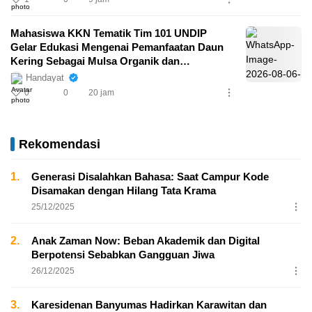
Mahasiswa KKN Tematik Tim 101 UNDIP
Gelar Edukasi Mengenai Pemanfaatan Daun
Kering Sebagai Mulsa Organik dan
Pembuatan Plant Growth Promoting
Handayat
Rhizobacteria (PGPR) di Lingkungan
0
0
20 jam
Kampung Perbalan Kelurahan Gunungpati
Semarang
Rekomendasi
1.
Generasi Disalahkan Bahasa: Saat Campur Kode
Disamakan dengan Hilang Tata Krama
25/12/2025
2.
Anak Zaman Now: Beban Akademik dan Digital
Berpotensi Sebabkan Gangguan Jiwa
26/12/2025
3.
Karesidenan Banyumas Hadirkan Karawitan dan