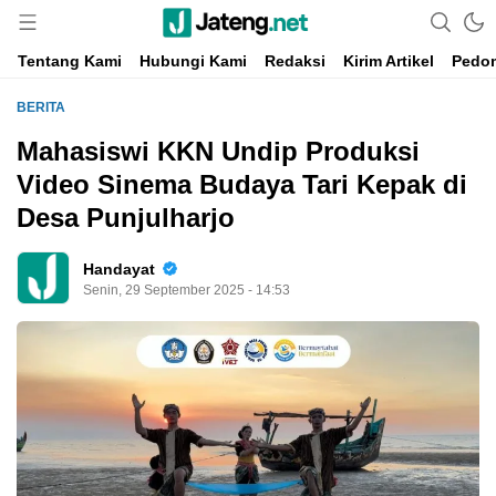
Portal Media Anak Muda Jawa Tengah
Jateng.net
Tentang Kami
Hubungi Kami
Redaksi
Kirim Artikel
Pedom
BERITA
Mahasiswi KKN Undip Produksi
Video Sinema Budaya Tari Kepak di
Desa Punjulharjo
Handayat
Senin, 29 September 2025 - 14:53