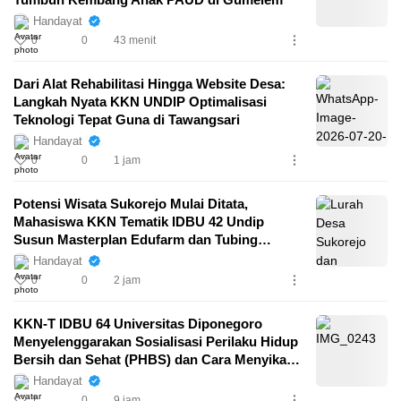
Handayat
0
0
43 menit
Dari Alat Rehabilitasi Hingga Website Desa:
Langkah Nyata KKN UNDIP Optimalisasi
Teknologi Tepat Guna di Tawangsari
Handayat
0
0
1 jam
Potensi Wisata Sukorejo Mulai Ditata,
Mahasiswa KKN Tematik IDBU 42 Undip
Susun Masterplan Edufarm dan Tubing
Berbasis SDGs
Handayat
0
0
2 jam
KKN-T IDBU 64 Universitas Diponegoro
Menyelenggarakan Sosialisasi Perilaku Hidup
Bersih dan Sehat (PHBS) dan Cara Menyikat
Gigi yang Baik dan Benar di SD Negeri Kenep
Handayat
03
1
0
9 jam