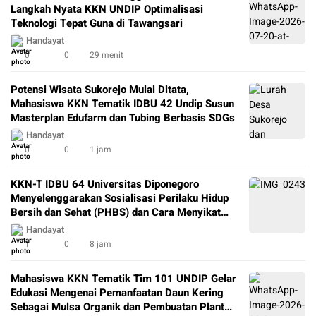
Langkah Nyata KKN UNDIP Optimalisasi
Teknologi Tepat Guna di Tawangsari
Handayat
0
0
29 menit
Potensi Wisata Sukorejo Mulai Ditata,
Mahasiswa KKN Tematik IDBU 42 Undip Susun
Masterplan Edufarm dan Tubing Berbasis SDGs
Handayat
0
0
1 jam
KKN-T IDBU 64 Universitas Diponegoro
Menyelenggarakan Sosialisasi Perilaku Hidup
Bersih dan Sehat (PHBS) dan Cara Menyikat
Gigi yang Baik dan Benar di SD Negeri Kenep
Handayat
03
1
0
8 jam
Mahasiswa KKN Tematik Tim 101 UNDIP Gelar
Edukasi Mengenai Pemanfaatan Daun Kering
Sebagai Mulsa Organik dan Pembuatan Plant