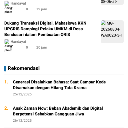
Growth Promoting Rhizobacteria (PGPR) di
Handayat
Lingkungan Kampung Perbalan Kelurahan
0
0
19 jam
Gunungpati Semarang
Dukung Transaksi Digital, Mahasiswa KKN
UPGRIS Dampingi Pelaku UMKM di Desa
Bendosari dalam Pembuatan QRIS
Handayat
0
0
20 jam
Rekomendasi
1.
Generasi Disalahkan Bahasa: Saat Campur Kode
Disamakan dengan Hilang Tata Krama
25/12/2025
2.
Anak Zaman Now: Beban Akademik dan Digital
Berpotensi Sebabkan Gangguan Jiwa
26/12/2025