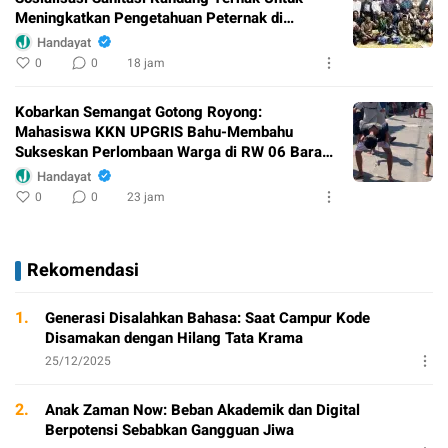
Meningkatkan Pengetahuan Peternak di
Padukuhan Salam
Handayat
0
0
18 jam
Kobarkan Semangat Gotong Royong:
Mahasiswa KKN UPGRIS Bahu-Membahu
Sukseskan Perlombaan Warga di RW 06 Baran
Jurang
Handayat
0
0
23 jam
Rekomendasi
1.
Generasi Disalahkan Bahasa: Saat Campur Kode
Disamakan dengan Hilang Tata Krama
25/12/2025
2.
Anak Zaman Now: Beban Akademik dan Digital
Berpotensi Sebabkan Gangguan Jiwa