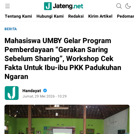
Portal Media Anak Muda Jawa Tengah
Jateng.net
Tentang Kami
Hubungi Kami
Redaksi
Kirim Artikel
Pedoman
BERITA
Mahasiswa UMBY Gelar Program
Pemberdayaan “Gerakan Saring
Sebelum Sharing”, Workshop Cek
Fakta Untuk Ibu-ibu PKK Padukuhan
Ngaran
Handayat
Jumat, 29 Mei 2026 - 10:29