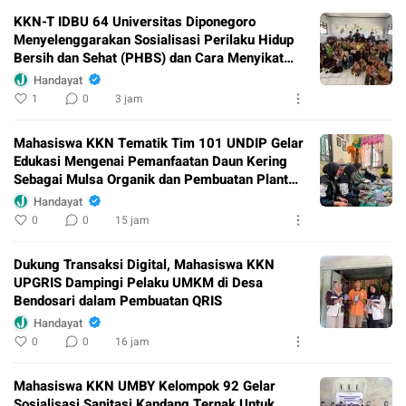
KKN-T IDBU 64 Universitas Diponegoro
Menyelenggarakan Sosialisasi Perilaku Hidup
Bersih dan Sehat (PHBS) dan Cara Menyikat
Gigi yang Baik dan Benar di SD Negeri Kenep
Handayat
03
1
0
3 jam
Mahasiswa KKN Tematik Tim 101 UNDIP Gelar
Edukasi Mengenai Pemanfaatan Daun Kering
Sebagai Mulsa Organik dan Pembuatan Plant
Growth Promoting Rhizobacteria (PGPR) di
Handayat
Lingkungan Kampung Perbalan Kelurahan
0
0
15 jam
Gunungpati Semarang
Dukung Transaksi Digital, Mahasiswa KKN
UPGRIS Dampingi Pelaku UMKM di Desa
Bendosari dalam Pembuatan QRIS
Handayat
0
0
16 jam
Mahasiswa KKN UMBY Kelompok 92 Gelar
Sosialisasi Sanitasi Kandang Ternak Untuk