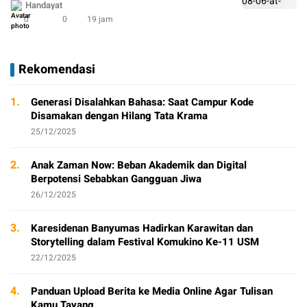
Growth Promoting Rhizobacteria (PGPR) di
Handayat
Lingkungan Kampung Perbalan Kelurahan
0
0
19 jam
Gunungpati Semarang
Rekomendasi
1.
Generasi Disalahkan Bahasa: Saat Campur Kode
Disamakan dengan Hilang Tata Krama
25/12/2025
2.
Anak Zaman Now: Beban Akademik dan Digital
Berpotensi Sebabkan Gangguan Jiwa
26/12/2025
3.
Karesidenan Banyumas Hadirkan Karawitan dan
Storytelling dalam Festival Komukino Ke-11 USM
22/12/2025
4.
Panduan Upload Berita ke Media Online Agar Tulisan
Kamu Tayang