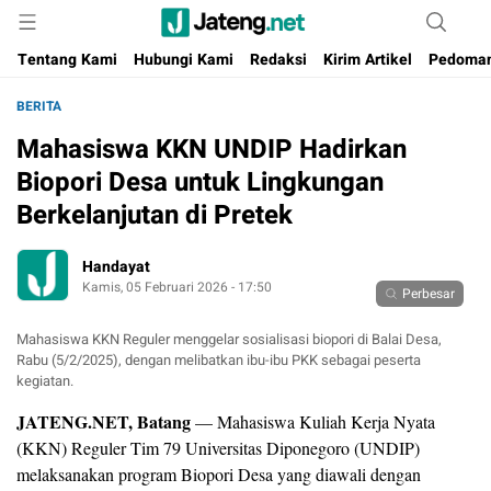
Portal Media Anak Muda Jawa Tengah
Jateng.net
Tentang Kami
Hubungi Kami
Redaksi
Kirim Artikel
Pedoman
BERITA
Mahasiswa KKN UNDIP Hadirkan
Biopori Desa untuk Lingkungan
Berkelanjutan di Pretek
Handayat
Kamis, 05 Februari 2026 - 17:50
Perbesar
Mahasiswa KKN Reguler menggelar sosialisasi biopori di Balai Desa,
Rabu (5/2/2025), dengan melibatkan ibu-ibu PKK sebagai peserta
kegiatan.
JATENG.NET, Batang
— Mahasiswa Kuliah Kerja Nyata
(KKN) Reguler Tim 79 Universitas Diponegoro (UNDIP)
melaksanakan program Biopori Desa yang diawali dengan