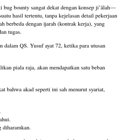
ti bug bounty sangat dekat dengan konsep ji’ālah—
atu hasil tertentu, tanpa kejelasan detail pekerjaan
lah berbeda dengan ijarah (kontrak kerja), yang
dan tugas.
an dalam QS. Yusuf ayat 72, ketika para utusan
ikan piala raja, akan mendapatkan satu beban
 bahwa akad seperti ini sah menurut syariat,
.
ahui.
ng diharamkan.