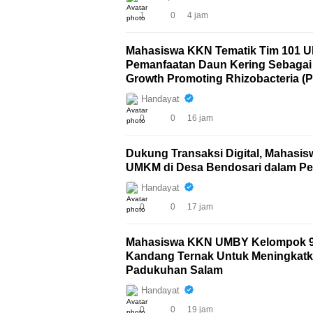
1
0
4 jam
Mahasiswa KKN Tematik Tim 101 U
Pemanfaatan Daun Kering Sebagai
Growth Promoting Rhizobacteria 
Perbalan Kelurahan Gunungpati S
Handayat
0
0
16 jam
Dukung Transaksi Digital, Mahas
UMKM di Desa Bendosari dalam P
Handayat
0
0
17 jam
Mahasiswa KKN UMBY Kelompok 92 G
Kandang Ternak Untuk Meningkatk
Padukuhan Salam
Handayat
0
0
19 jam