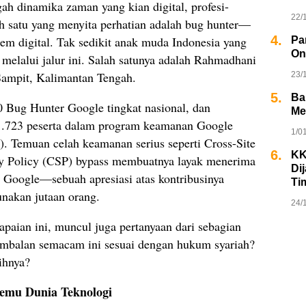
h dinamika zaman yang kian digital, profesi-
22/
ah satu yang menyita perhatian adalah bug hunter—
4.
em digital. Tak sedikit anak muda Indonesia yang
Pa
On
elalui jalur ini. Salah satunya adalah Rahmadhani
Sampit, Kalimantan Tengah.
23/
5.
Ba
0 Bug Hunter Google tingkat nasional, dan
Me
i 1.723 peserta dalam program keamanan Google
1/0
. Temuan celah keamanan serius seperti Cross-Site
6.
KK
ty Policy (CSP) bypass membuatnya layak menerima
Di
 Google—sebuah apresiasi atas kontribusinya
Ti
nakan jutaan orang.
24/
apaian ini, muncul juga pertanyaan dari sebagian
imbalan semacam ini sesuai dengan hukum syariah?
ihnya?
temu Dunia Teknologi