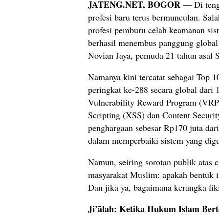
JATENG.NET, BOGOR
— Di tenga
profesi baru terus bermunculan. Sal
profesi pemburu celah keamanan sist
berhasil menembus panggung global m
Novian Jaya, pemuda 21 tahun asal 
Namanya kini tercatat sebagai Top 1
peringkat ke-288 secara global dar
Vulnerability Reward Program (VRP)
Scripting (XSS) dan Content Securi
penghargaan sebesar Rp170 juta dari
dalam memperbaiki sistem yang digu
Namun, seiring sorotan publik atas c
masyarakat Muslim: apakah bentuk 
Dan jika ya, bagaimana kerangka fik
Ji’ālah: Ketika Hukum Islam Ber