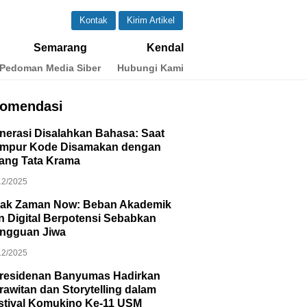
Kontak
Kirim Artikel
Semarang
Kendal
Pedoman Media Siber
Hubungi Kami
omendasi
nerasi Disalahkan Bahasa: Saat
mpur Kode Disamakan dengan
lang Tata Krama
12/2025
ak Zaman Now: Beban Akademik
n Digital Berpotensi Sebabkan
ngguan Jiwa
12/2025
residenan Banyumas Hadirkan
rawitan dan Storytelling dalam
stival Komukino Ke-11 USM