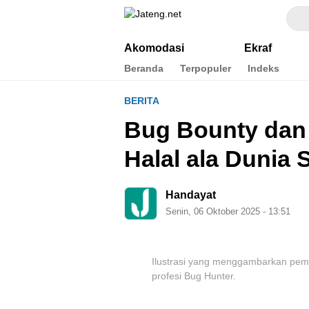
Jateng.net
Portal Media Anak Muda Jawa Tengah
Akomodasi
Ekraf
Beranda
Terpopuler
Indeks
BERITA
Bug Bounty dan J
Halal ala Dunia 
Handayat
Senin, 06 Oktober 2025 - 13:51
Ilustrasi yang menggambarkan pem
profesi Bug Hunter.