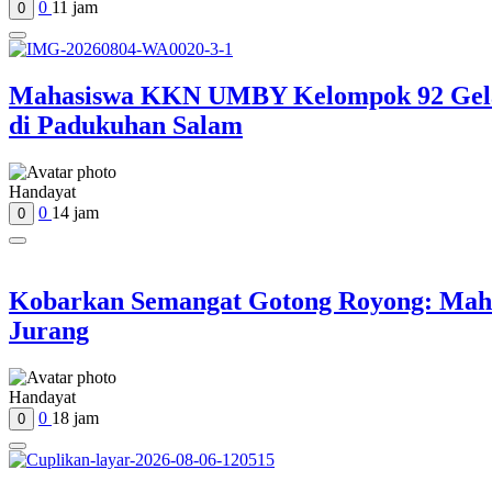
0
11 jam
0
Mahasiswa KKN UMBY Kelompok 92 Gelar 
di Padukuhan Salam
Handayat
0
14 jam
0
Kobarkan Semangat Gotong Royong: Ma
Jurang
Handayat
0
18 jam
0