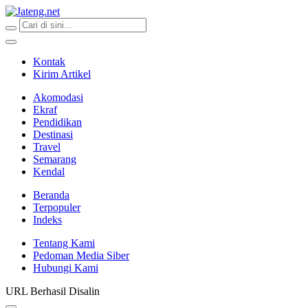
Jateng.net
Portal Media Anak Muda Jawa Tengah
Kontak
Kirim Artikel
Akomodasi
Ekraf
Pendidikan
Destinasi
Travel
Semarang
Kendal
Beranda
Terpopuler
Indeks
Tentang Kami
Pedoman Media Siber
Hubungi Kami
URL Berhasil Disalin