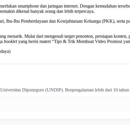
emerlukan smartphone dan jaringan internet. Dengan kemudahan ters
emakin dikenal banyak orang dan lebih terpercaya.
ri, Ibu-Ibu Pemberdayaan dan Kesejahtaraan Keluarga (PKK), serta 
 menarik. Mulai dari mengenali target penonton, persiapan konten, pe
uga
booklet
yang berisi materi “Tips & Trik Membuat Video Promosi ya
udaya)
i Universitas Diponegoro (UNDIP). Berpengalaman lebih dari 10 tahun