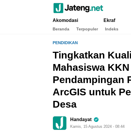
Jateng.net
Portal Media Anak Muda Jawa Tengah
Akomodasi
Ekraf
Beranda
Terpopuler
Indeks
PENDIDIKAN
Tingkatkan Kual
Mahasiswa KKN
Pendampingan P
ArcGIS untuk Pe
Desa
Handayat
Kamis, 15 Agustus 2024 - 08:44