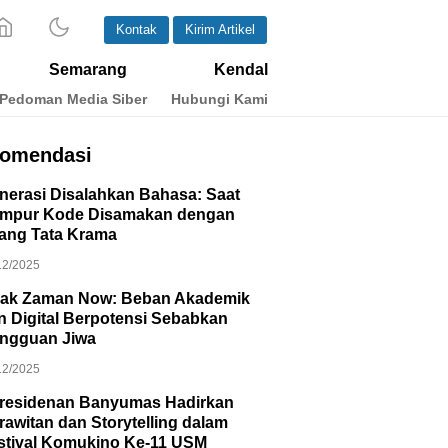
Kontak
Kirim Artikel
Semarang
Kendal
Pedoman Media Siber
Hubungi Kami
omendasi
nerasi Disalahkan Bahasa: Saat
mpur Kode Disamakan dengan
lang Tata Krama
12/2025
ak Zaman Now: Beban Akademik
n Digital Berpotensi Sebabkan
ngguan Jiwa
12/2025
residenan Banyumas Hadirkan
rawitan dan Storytelling dalam
stival Komukino Ke-11 USM