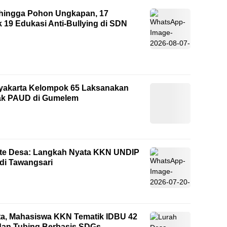
g’ hingga Pohon Ungkapan, 17
9 Edukasi Anti-Bullying di SDN
yakarta Kelompok 65 Laksanakan
ak PAUD di Gumelem
site Desa: Langkah Nyata KKN UNDIP
 di Tawangsari
ata, Mahasiswa KKN Tematik IDBU 42
dan Tubing Berbasis SDGs