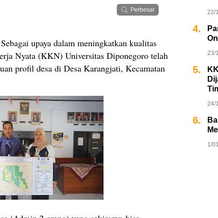
Perbesar
22/
4.
Pa
On
Sebagai upaya dalam meningkatkan kualitas
erja Nyata (KKN) Universitas Diponegoro telah
23/
an profil desa di Desa Karangjati, Kecamatan
5.
KK
Di
Ti
24/
6.
Ba
Me
1/0