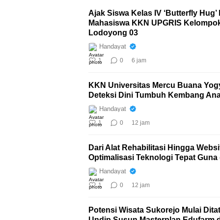
Ajak Siswa Kelas IV ‘Butterfly Hu
Mahasiswa KKN UPGRIS Kelompok 1
Lodoyong 03
Handayat
1
0
6 jam
KKN Universitas Mercu Buana Yog
Deteksi Dini Tumbuh Kembang An
Handayat
1
0
12 jam
Dari Alat Rehabilitasi Hingga Web
Optimalisasi Teknologi Tepat Guna
Handayat
1
0
12 jam
Potensi Wisata Sukorejo Mulai Dit
Undip Susun Masterplan Edufarm 