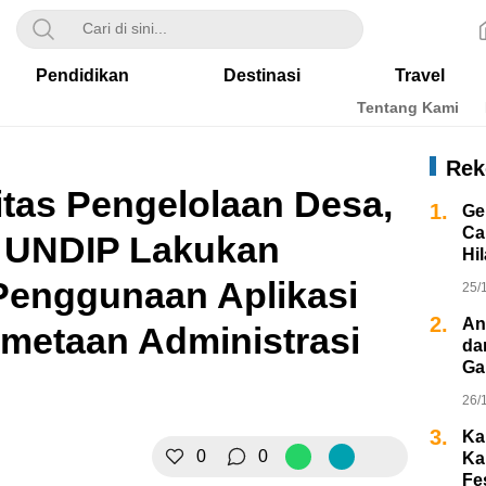
Pendidikan
Destinasi
Travel
Tentang Kami
Rek
itas Pengelolaan Desa,
1.
Ge
Ca
 UNDIP Lakukan
Hi
enggunaan Aplikasi
25/
2.
An
metaan Administrasi
da
Ga
26/
3.
Ka
0
0
Ka
Fe