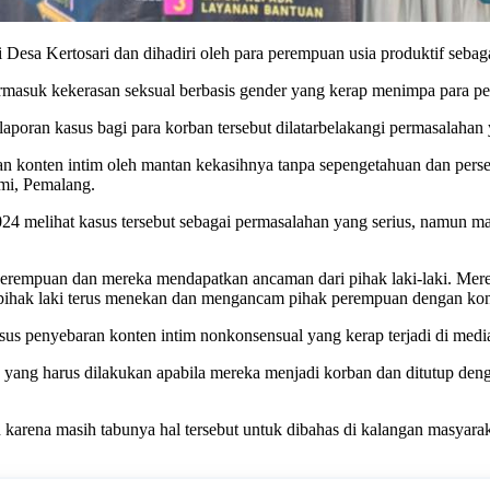
di Desa Kertosari dan dihadiri oleh para perempuan usia produktif seba
ermasuk kekerasan seksual berbasis gender yang kerap menimpa para pe
elaporan kasus bagi para korban tersebut dilatarbelakangi permasalah
n konten intim oleh mantan kekasihnya tanpa sepengetahuan dan perset
ami, Pemalang.
 melihat kasus tersebut sebagai permasalahan yang serius, namun ma
perempuan dan mereka mendapatkan ancaman dari pihak laki-laki. Me
pihak laki terus menekan dan mengancam pihak perempuan dengan konte
sus penyebaran konten intim nonkonsensual yang kerap terjadi di media
yang harus dilakukan apabila mereka menjadi korban dan ditutup deng
n karena masih tabunya hal tersebut untuk dibahas di kalangan masyarak