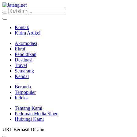
Jateng.net
Portal Media Anak Muda Jawa Tengah
Kontak
Kirim Artikel
Akomodasi
Ekraf
Pendidikan
Destinasi
Travel
Semarang
Kendal
Beranda
Terpopuler
Indeks
Tentang Kami
Pedoman Media Siber
Hubungi Kami
URL Berhasil Disalin