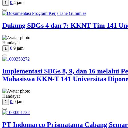
0
4 jam
1
Dukung SDGs 4 dan 7: KKNT Tim 141 Und
Handayat
0
9 jam
1
Implementasi SDGs 8, 9, dan 16 melalui P
Mahasiswa KKN-T 141 Universitas Dipon
Handayat
0
9 jam
2
PT Indomarco Prismatama Cabang Semara