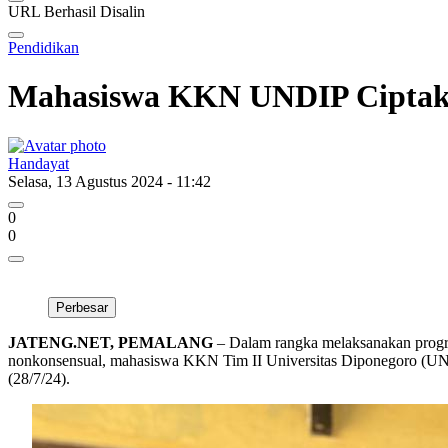
URL Berhasil Disalin
Pendidikan
Mahasiswa KKN UNDIP Ciptak
Handayat
Selasa, 13 Agustus 2024 - 11:42
0
0
Perbesar
JATENG.NET, PEMALANG
– Dalam rangka melaksanakan progr
nonkonsensual, mahasiswa KKN Tim II Universitas Diponegoro (UND
(28/7/24).