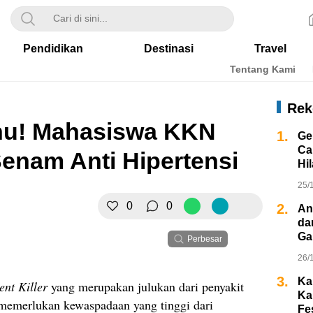
Pendidikan
Destinasi
Travel
Tentang Kami
Rek
ahu! Mahasiswa KKN
1.
Ge
Ca
enam Anti Hipertensi
Hi
25/
0
0
2.
An
da
Ga
Perbesar
26/
3.
Ka
ent Killer
yang merupakan julukan dari penyakit
Ka
i memerlukan kewaspadaan yang tinggi dari
Fe