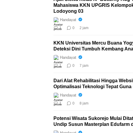
Mahasiswa KKN UPGRIS Kelompok 1
Lodoyong 03
Handayat
1
0
2 jam
KKN Universitas Mercu Buana Yog
Deteksi Dini Tumbuh Kembang An
Handayat
1
0
7 jam
Dari Alat Rehabilitasi Hingga Web
Optimalisasi Teknologi Tepat Guna
Handayat
1
0
8 jam
Potensi Wisata Sukorejo Mulai Dit
Undip Susun Masterplan Edufarm 
Handayat