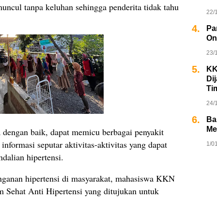
muncul tanpa keluhan sehingga penderita tidak tahu
22/
4.
Pa
On
23/
5.
KK
Di
Ti
24/
6.
Ba
Me
la dengan baik, dapat memicu berbagai penyakit
 informasi seputar aktivitas-aktivitas yang dapat
1/0
ndalian hipertensi.
nganan hipertensi di masyarakat, mahasiswa KKN
ehat Anti Hipertensi yang ditujukan untuk