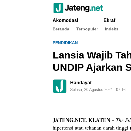
Jateng.net
Portal Media Anak Muda Jawa Tengah
Akomodasi
Ekraf
Beranda
Terpopuler
Indeks
PENDIDIKAN
Lansia Wajib T
UNDIP Ajarkan S
Handayat
Selasa, 20 Agustus 2024 - 07:16
JATENG.NET, KLATEN
–
The Sil
hipertensi atau tekanan darah tingg