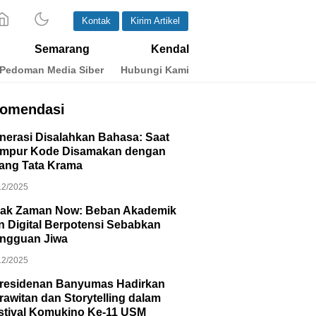
Kontak
Kirim Artikel
Semarang
Kendal
Pedoman Media Siber
Hubungi Kami
omendasi
nerasi Disalahkan Bahasa: Saat
mpur Kode Disamakan dengan
lang Tata Krama
12/2025
ak Zaman Now: Beban Akademik
n Digital Berpotensi Sebabkan
ngguan Jiwa
12/2025
residenan Banyumas Hadirkan
rawitan dan Storytelling dalam
stival Komukino Ke-11 USM