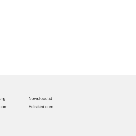
org
Newsfeed.id
.com
Edisikini.com