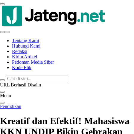
Jateng.net
Portal Media Anak Muda Jawa Tengah
Tentang Kami
Hubungi Kami
Redaksi
Kirim Artikel
Pedoman Media Siber
Kode Etik
URL Berhasil Disalin
Menu
Pendidikan
Kreatif dan Efektif! Mahasiswa
KKN UNDIP Bikin Gebrakan