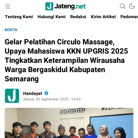
Portal Media Anak Muda Jawa Tengah
Jateng.net
Tentang Kami
Hubungi Kami
Redaksi
Kirim Artikel
Pedoman
BERITA
Gelar Pelatihan Circulo Massage,
Upaya Mahasiswa KKN UPGRIS 2025
Tingkatkan Keterampilan Wirausaha
Warga Bergaskidul Kabupaten
Semarang
Handayat
Selasa, 30 September 2025 - 14:03