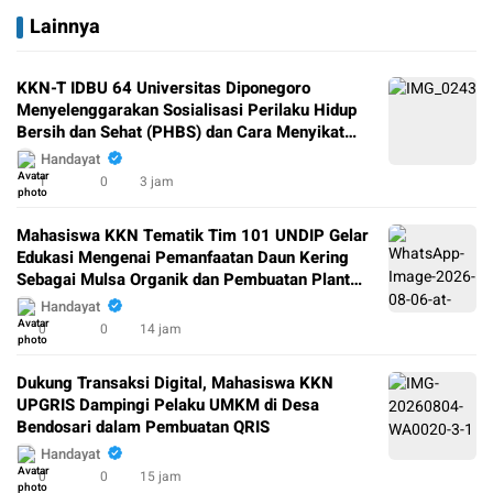
Lainnya
KKN-T IDBU 64 Universitas Diponegoro
Menyelenggarakan Sosialisasi Perilaku Hidup
Bersih dan Sehat (PHBS) dan Cara Menyikat
Gigi yang Baik dan Benar di SD Negeri Kenep
Handayat
03
1
0
3 jam
Mahasiswa KKN Tematik Tim 101 UNDIP Gelar
Edukasi Mengenai Pemanfaatan Daun Kering
Sebagai Mulsa Organik dan Pembuatan Plant
Growth Promoting Rhizobacteria (PGPR) di
Handayat
Lingkungan Kampung Perbalan Kelurahan
0
0
14 jam
Gunungpati Semarang
Dukung Transaksi Digital, Mahasiswa KKN
UPGRIS Dampingi Pelaku UMKM di Desa
Bendosari dalam Pembuatan QRIS
Handayat
0
0
15 jam