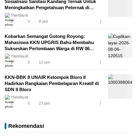
Sosialisasi Sanitasi Kandang Ternak Untuk
Meningkatkan Pengetahuan Peternak di
Padukuhan Salam
Handayat
0
0
8 jam
Kobarkan Semangat Gotong Royong:
Mahasiswa KKN UPGRIS Bahu-Membahu
Sukseskan Perlombaan Warga di RW 06
Baran Jurang
Handayat
0
0
13 jam
KKN-BBK 8 UNAIR Kelompok Bloro II
Hadirkan Rangkaian Pembelajaran Kreatif di
SDN II Bloro
Handayat
1
0
23 jam
Rekomendasi