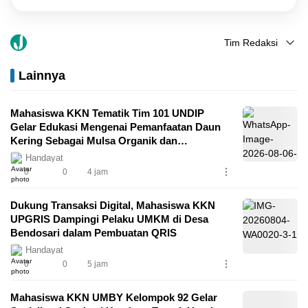
Tim Redaksi
Lainnya
Mahasiswa KKN Tematik Tim 101 UNDIP
Gelar Edukasi Mengenai Pemanfaatan Daun
Kering Sebagai Mulsa Organik dan
Pembuatan Plant Growth Promoting
Handayat
Rhizobacteria (PGPR) di Lingkungan
0
0
4 jam
Kampung Perbalan Kelurahan Gunungpati
Semarang
Dukung Transaksi Digital, Mahasiswa KKN
UPGRIS Dampingi Pelaku UMKM di Desa
Bendosari dalam Pembuatan QRIS
Handayat
0
0
5 jam
Mahasiswa KKN UMBY Kelompok 92 Gelar