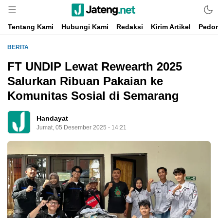
Portal Media Anak Muda Jawa Tengah
Jateng.net
Tentang Kami
Hubungi Kami
Redaksi
Kirim Artikel
Pedom
BERITA
FT UNDIP Lewat Rewearth 2025
Salurkan Ribuan Pakaian ke
Komunitas Sosial di Semarang
Handayat
Jumat, 05 Desember 2025 - 14:21