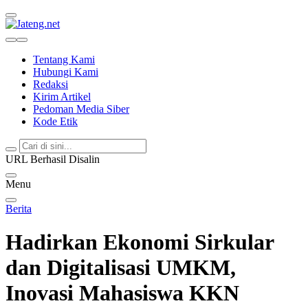
Jateng.net
Portal Media Anak Muda Jawa Tengah
Tentang Kami
Hubungi Kami
Redaksi
Kirim Artikel
Pedoman Media Siber
Kode Etik
URL Berhasil Disalin
Menu
Berita
Hadirkan Ekonomi Sirkular
dan Digitalisasi UMKM,
Inovasi Mahasiswa KKN