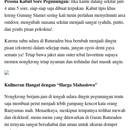
Pesona Kabut Sore Pegunungan:
Jika kamu datang sekitar jam
4 atau 5 sore, siap-siap saja dibuat terpukau. Kabut tipis khas
lereng Gunung Slamet sering kali turun perlahan menyelimuti area
outdoor, mengubah suasana sekitar menjadi sangat syahdu, puitis,
dan geulis pisan pokokna!.
Karena suhu udara di Baturaden bisa berubah menjadi dingin
pisan (ekstrem) dalam sekejap mata, jangan egois demi gaya
semata ya! Tetap bawa jaket atau outer tebal favoritmu supaya
momen nongkrong tetap nyaman dan terhindar dari masuk angin.
Kulineran Hangat dengan “Harga Mahasiswa”
​Nongkrong berjam-jam di tengah udara dingin pegunungan tentu
saja membuat perut menjadi lebih gampang kencot kata orang
Banyumas mah. Menariknya, meskipun tempatnya terlihat mewah
dan eksklusif, menu-menu yang ditawarkan di Gurau Baturaden
ini ternyata sangat bersahabat dan aman untuk ukuran dompet