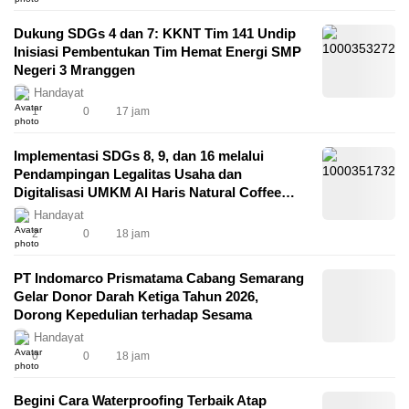
Dukung SDGs 4 dan 7: KKNT Tim 141 Undip
Inisiasi Pembentukan Tim Hemat Energi SMP
Negeri 3 Mranggen
Handayat
1
0
17 jam
Implementasi SDGs 8, 9, dan 16 melalui
Pendampingan Legalitas Usaha dan
Digitalisasi UMKM Al Haris Natural Coffee
oleh Mahasiswa KKN-T 141 Universitas
Handayat
Diponegoro
2
0
18 jam
PT Indomarco Prismatama Cabang Semarang
Gelar Donor Darah Ketiga Tahun 2026,
Dorong Kepedulian terhadap Sesama
Handayat
0
0
18 jam
Begini Cara Waterproofing Terbaik Atap