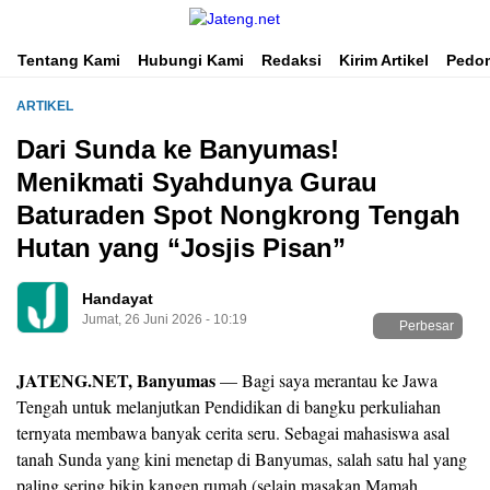
Portal Media Anak Muda Jawa Tengah
Jateng.net
Tentang Kami
Hubungi Kami
Redaksi
Kirim Artikel
Pedom
ARTIKEL
Dari Sunda ke Banyumas!
Menikmati Syahdunya Gurau
Baturaden Spot Nongkrong Tengah
Hutan yang “Josjis Pisan”
Handayat
Jumat, 26 Juni 2026 - 10:19
Perbesar
JATENG.NET, Banyumas
— Bagi saya merantau ke Jawa
Tengah untuk melanjutkan Pendidikan di bangku perkuliahan
ternyata membawa banyak cerita seru. Sebagai mahasiswa asal
tanah Sunda yang kini menetap di Banyumas, salah satu hal yang
paling sering bikin kangen rumah (selain masakan Mamah,