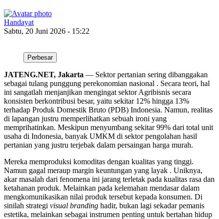
Handayat
Sabtu, 20 Juni 2026 - 15:22
Perbesar
JATENG.NET, Jakarta
— Sektor pertanian sering dibanggakan
sebagai tulang punggung perekonomian nasional . Secara teori, hal
ini sangatlah menjanjikan mengingat sektor Agribisnis secara
konsisten berkontribusi besar, yaitu sekitar 12% hingga 13%
terhadap Produk Domestik Bruto (PDB) Indonesia. Namun, realitas
di lapangan justru memperlihatkan sebuah ironi yang
memprihatinkan. Meskipun menyumbang sekitar 99% dari total unit
usaha di Indonesia, banyak UMKM di sektor pengolahan hasil
pertanian yang justru terjebak dalam persaingan harga murah.
Mereka memproduksi komoditas dengan kualitas yang tinggi.
Namun gagal meraup margin keuntungan yang layak . Uniknya,
akar masalah dari fenomena ini jarang terletak pada kualitas rasa dan
ketahanan produk. Melainkan pada kelemahan mendasar dalam
mengkomunikasikan nilai produk tersebut kepada konsumen. Di
sinilah strategi
visual branding
hadir, bukan lagi sekadar pemanis
estetika, melainkan sebagai instrumen penting untuk bertahan hidup