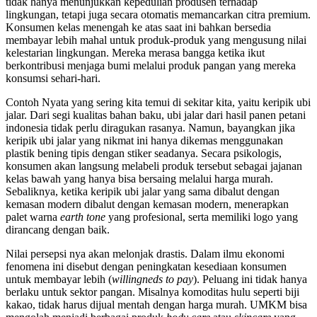
tidak hanya menunjukkan kepedulian produsen terhadap
lingkungan, tetapi juga secara otomatis memancarkan citra premium.
Konsumen kelas menengah ke atas saat ini bahkan bersedia
membayar lebih mahal untuk produk-produk yang mengusung nilai
kelestarian lingkungan. Mereka merasa bangga ketika ikut
berkontribusi menjaga bumi melalui produk pangan yang mereka
konsumsi sehari-hari.
Contoh Nyata yang sering kita temui di sekitar kita, yaitu keripik ubi
jalar. Dari segi kualitas bahan baku, ubi jalar dari hasil panen petani
indonesia tidak perlu diragukan rasanya. Namun, bayangkan jika
keripik ubi jalar yang nikmat ini hanya dikemas menggunakan
plastik bening tipis dengan stiker seadanya. Secara psikologis,
konsumen akan langsung melabeli produk tersebut sebagai jajanan
kelas bawah yang hanya bisa bersaing melalui harga murah.
Sebaliknya, ketika keripik ubi jalar yang sama dibalut dengan
kemasan modern dibalut dengan kemasan modern, menerapkan
palet warna
earth tone
yang profesional, serta memiliki logo yang
dirancang dengan baik.
Nilai persepsi nya akan melonjak drastis. Dalam ilmu ekonomi
fenomena ini disebut dengan peningkatan kesediaan konsumen
untuk membayar lebih (
willingneds to pay
). Peluang ini tidak hanya
berlaku untuk sektor pangan. Misalnya komoditas hulu seperti biji
kakao, tidak harus dijual mentah dengan harga murah. UMKM bisa