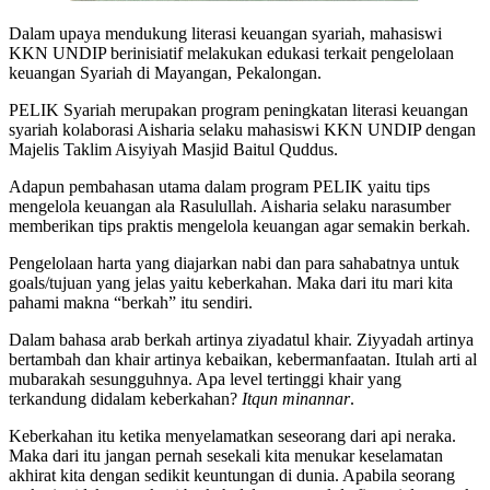
Dalam upaya mendukung literasi keuangan syariah, mahasiswi
KKN UNDIP berinisiatif melakukan edukasi terkait pengelolaan
keuangan Syariah di Mayangan, Pekalongan.
PELIK Syariah merupakan program peningkatan literasi keuangan
syariah kolaborasi Aisharia selaku mahasiswi KKN UNDIP dengan
Majelis Taklim Aisyiyah Masjid Baitul Quddus.
Adapun pembahasan utama dalam program PELIK yaitu tips
mengelola keuangan ala Rasulullah. Aisharia selaku narasumber
memberikan tips praktis mengelola keuangan agar semakin berkah.
Pengelolaan harta yang diajarkan nabi dan para sahabatnya untuk
goals/tujuan yang jelas yaitu keberkahan. Maka dari itu mari kita
pahami makna “berkah” itu sendiri.
Dalam bahasa arab berkah artinya ziyadatul khair. Ziyyadah artinya
bertambah dan khair artinya kebaikan, kebermanfaatan. Itulah arti al
mubarakah sesungguhnya. Apa level tertinggi khair yang
terkandung didalam keberkahan?
Itqun minannar
.
Keberkahan itu ketika menyelamatkan seseorang dari api neraka.
Maka dari itu jangan pernah sesekali kita menukar keselamatan
akhirat kita dengan sedikit keuntungan di dunia. Apabila seorang