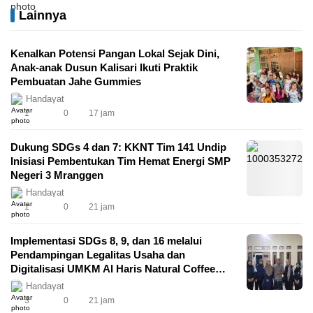
Lainnya
Kenalkan Potensi Pangan Lokal Sejak Dini,
Anak-anak Dusun Kalisari Ikuti Praktik
Pembuatan Jahe Gummies
Handayat
1
0
17 jam
Dukung SDGs 4 dan 7: KKNT Tim 141 Undip
Inisiasi Pembentukan Tim Hemat Energi SMP
Negeri 3 Mranggen
Handayat
1
0
21 jam
Implementasi SDGs 8, 9, dan 16 melalui
Pendampingan Legalitas Usaha dan
Digitalisasi UMKM Al Haris Natural Coffee
oleh Mahasiswa KKN-T 141 Universitas
Handayat
Diponegoro
3
0
21 jam