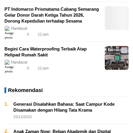
PT Indomarco Prismatama Cabang Semarang
Gelar Donor Darah Ketiga Tahun 2026,
Dorong Kepedulian terhadap Sesama
Handayat
0
0
22 jam
Begini Cara Waterproofing Terbaik Atap
Helipad Rumah Sakit
Handayat
0
0
22 jam
Rekomendasi
1.
Generasi Disalahkan Bahasa: Saat Campur Kode
Disamakan dengan Hilang Tata Krama
25/12/2025
2.
Anak Zaman Now: Beban Akademik dan Digital