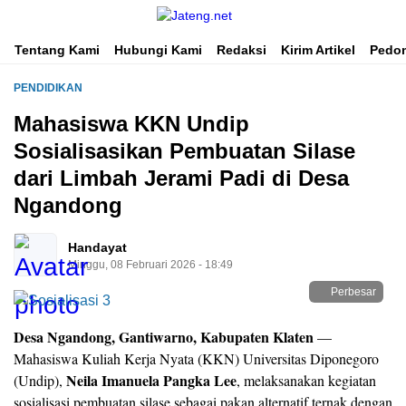
Portal Media Anak Muda Jawa Tengah
Jateng.net
Tentang Kami
Hubungi Kami
Redaksi
Kirim Artikel
Pedom
PENDIDIKAN
Mahasiswa KKN Undip
Sosialisasikan Pembuatan Silase
dari Limbah Jerami Padi di Desa
Ngandong
Handayat
Minggu, 08 Februari 2026 - 18:49
Perbesar
Desa Ngandong, Gantiwarno, Kabupaten Klaten
—
Mahasiswa Kuliah Kerja Nyata (KKN) Universitas Diponegoro
Neila Imanuela Pangka Lee
(Undip),
, melaksanakan kegiatan
sosialisasi pembuatan silase sebagai pakan alternatif ternak dengan