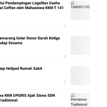
alui Pendampingan Legalitas Usaha
ral Coffee oleh Mahasiswa KKN-T 141
marang Gelar Donor Darah Ketiga
hadap Sesama
tap Helipad Rumah Sakit
swa KKN UPGRIS Ajak Siswa SDN
radisional