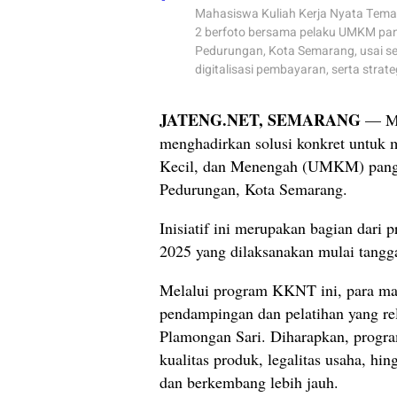
Mahasiswa Kuliah Kerja Nyata Tema
2 berfoto bersama pelaku UMKM pa
Pedurungan, Kota Semarang, usai se
digitalisasi pembayaran, serta strat
JATENG.NET, SEMARANG
— Ma
menghadirkan solusi konkret untuk 
Kecil, dan Menengah (UMKM) panga
Pedurungan, Kota Semarang.
Inisiatif ini merupakan bagian dar
2025 yang dilaksanakan mulai tangga
Melalui program KKNT ini, para m
pendampingan dan pelatihan yang r
Plamongan Sari. Diharapkan, prog
kualitas produk, legalitas usaha, h
dan berkembang lebih jauh.