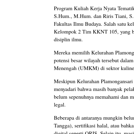
Program Kuliah Kerja Nyata Tematik
S.Hum., M.Hum. dan Riris Tiani, S
Fakultas Ilmu Budaya. Salah satu ke
Kelompok 2 Tim KKNT 105, yang be
disiplin ilmu.
Mereka memilih Kelurahan Plamongan
potensi besar wilayah tersebut dal
Menengah (UMKM) di sektor kuliner
Meskipun Kelurahan Plamongansari
menyadari bahwa masih banyak pela
belum sepenuhnya memahami dan me
legal.
Beberapa di antaranya mungkin belu
Tangga), sertifikasi halal, atau ba
digital seperti QRIS. Selain itu, 