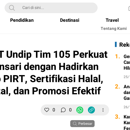
Pendidikan
Destinasi
Travel
Tentang Kami
Rek
 Undip Tim 105 Perkuat
1.
Ge
Ca
sari dengan Hadirkan
Hi
IRT, Sertifikasi Halal,
25/
2.
An
al, dan Promosi Efektif
da
Ga
26/
0
0
3.
Ka
Ka
Perbesar
Fe