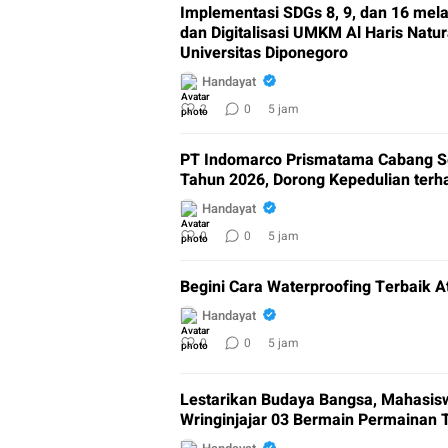
Implementasi SDGs 8, 9, dan 16 mel
dan Digitalisasi UMKM Al Haris Natu
Universitas Diponegoro
Handayat
2
0
5 jam
PT Indomarco Prismatama Cabang Se
Tahun 2026, Dorong Kepedulian ter
Handayat
0
0
5 jam
Begini Cara Waterproofing Terbaik A
Handayat
0
0
5 jam
Lestarikan Budaya Bangsa, Mahasi
Wringinjajar 03 Bermain Permainan T