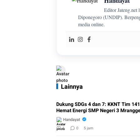
Handayat
Editor Jateng.net
Diponegoro (UNDIP). Berpenga
media online.
Lainnya
Dukung SDGs 4 dan 7: KKNT Tim 141
Hemat Energi SMP Negeri 3 Mrangg
Handayat
1
0
5 jam