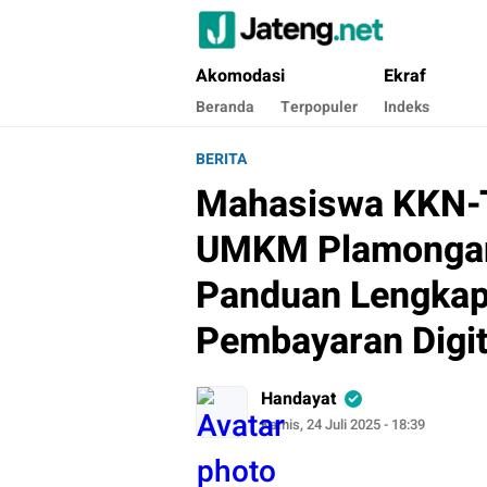
Jateng.net
Portal Media Anak Muda Jawa Tengah
Akomodasi
Ekraf
Beranda
Terpopuler
Indeks
BERITA
Mahasiswa KKN-T
UMKM Plamongan
Panduan Lengkap P
Pembayaran Digit
Handayat
Kamis, 24 Juli 2025 - 18:39