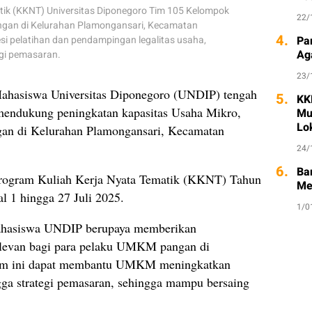
tik (KKNT) Universitas Diponegoro Tim 105 Kelompok
22/
ngan di Kelurahan Plamongansari, Kecamatan
4.
si pelatihan dan pendampingan legalitas usaha,
Pa
Ag
egi pemasaran.
23/
hasiswa Universitas Diponegoro (UNDIP) tengah
5.
KK
mendukung peningkatan kapasitas Usaha Mikro,
Mul
Lo
n di Kelurahan Plamongansari, Kecamatan
24/
6.
Ba
i program Kuliah Kerja Nyata Tematik (KKNT) Tahun
Me
l 1 hingga 27 Juli 2025.
1/0
ahasiswa UNDIP berupaya memberikan
elevan bagi para pelaku UMKM pangan di
ram ini dapat membantu UMKM meningkatkan
ingga strategi pemasaran, sehingga mampu bersaing