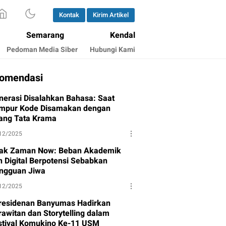
Kontak
Kirim Artikel
Semarang
Kendal
Pedoman Media Siber
Hubungi Kami
omendasi
nerasi Disalahkan Bahasa: Saat
mpur Kode Disamakan dengan
lang Tata Krama
12/2025
ak Zaman Now: Beban Akademik
n Digital Berpotensi Sebabkan
ngguan Jiwa
12/2025
residenan Banyumas Hadirkan
rawitan dan Storytelling dalam
stival Komukino Ke-11 USM