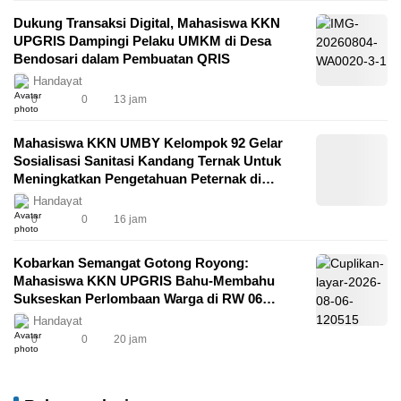
Semarang
Dukung Transaksi Digital, Mahasiswa KKN
UPGRIS Dampingi Pelaku UMKM di Desa
Bendosari dalam Pembuatan QRIS
Handayat
0
0
13 jam
Mahasiswa KKN UMBY Kelompok 92 Gelar
Sosialisasi Sanitasi Kandang Ternak Untuk
Meningkatkan Pengetahuan Peternak di
Padukuhan Salam
Handayat
0
0
16 jam
Kobarkan Semangat Gotong Royong:
Mahasiswa KKN UPGRIS Bahu-Membahu
Sukseskan Perlombaan Warga di RW 06
Baran Jurang
Handayat
0
0
20 jam