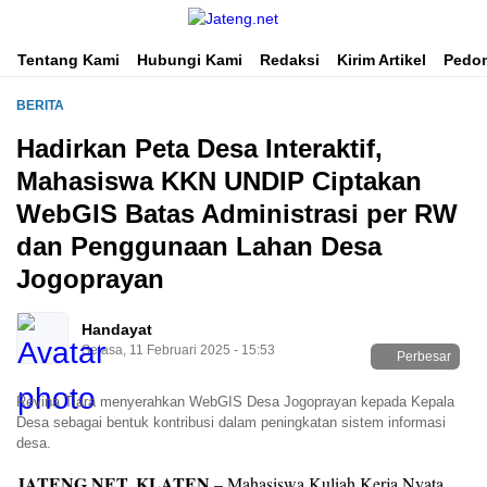
Portal Media Anak Muda Jawa Tengah
Jateng.net
Tentang Kami
Hubungi Kami
Redaksi
Kirim Artikel
Pedom
BERITA
Hadirkan Peta Desa Interaktif,
Mahasiswa KKN UNDIP Ciptakan
WebGIS Batas Administrasi per RW
dan Penggunaan Lahan Desa
Jogoprayan
Handayat
Selasa, 11 Februari 2025 - 15:53
Perbesar
Revina Tiara menyerahkan WebGIS Desa Jogoprayan kepada Kepala
Desa sebagai bentuk kontribusi dalam peningkatan sistem informasi
desa.
JATENG.NET, KLATEN
– Mahasiswa Kuliah Kerja Nyata