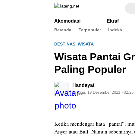
Jateng.net
Portal Media Anak Muda Jawa Tengah
Akomodasi
Ekraf
Beranda
Terpopuler
Indeks
DESTINASI WISATA
Wisata Pantai G
Paling Populer
Handayat
Minggu, 19 Desember 2021 - 02:25
Ketika mendengar kata “pantai”, m
Anyer atau Bali. Namun sebenarnya 