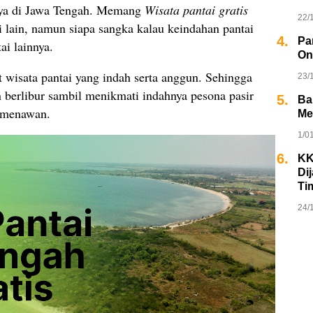
unya di Jawa Tengah. Memang
Wisata pantai gratis
22/
 lain, namun siapa sangka kalau keindahan pantai
4.
Pa
ai lainnya.
On
 wisata pantai yang indah serta anggun. Sehingga
23/
 berlibur sambil menikmati indahnya pesona pasir
5.
Ba
g menawan.
Me
1/0
6.
KK
Di
Ti
24/