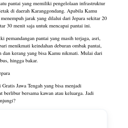
tu pantai yang memiliki pengelolaan infrastruktur
erletak di daerah Karanggondang. Apabila Kamu
 menempuh jarak yang dilalui dari Jepara sekitar 20
ar 30 menit saja untuk mencapai pantai ini.
i pemandangan pantai yang masih terjaga, asri,
embari menikmati keindahan deburan ombak pantai,
kan dan kerang yang bisa Kamu nikmati. Mulai dari
bus, hingga bakar.
epara
i Gratis Jawa Tengah yang bisa menjadi
 berlibur bersama kawan atau keluarga. Jadi
njungi?