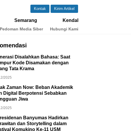
Kontak
Kirim Artikel
Semarang
Kendal
Pedoman Media Siber
Hubungi Kami
omendasi
nerasi Disalahkan Bahasa: Saat
mpur Kode Disamakan dengan
lang Tata Krama
12/2025
ak Zaman Now: Beban Akademik
n Digital Berpotensi Sebabkan
ngguan Jiwa
12/2025
residenan Banyumas Hadirkan
rawitan dan Storytelling dalam
stival Komukino Ke-11 USM