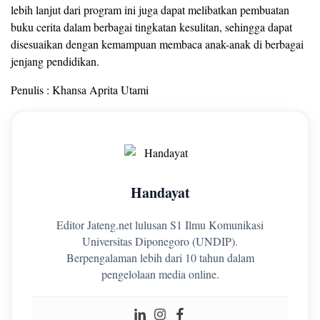
lebih lanjut dari program ini juga dapat melibatkan pembuatan
buku cerita dalam berbagai tingkatan kesulitan, sehingga dapat
disesuaikan dengan kemampuan membaca anak-anak di berbagai
jenjang pendidikan.
Penulis : Khansa Aprita Utami
Handayat
Editor Jateng.net lulusan S1 Ilmu Komunikasi
Universitas Diponegoro (UNDIP).
Berpengalaman lebih dari 10 tahun dalam
pengelolaan media online.