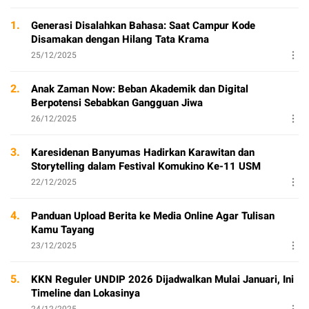
1.
Generasi Disalahkan Bahasa: Saat Campur Kode
Disamakan dengan Hilang Tata Krama
25/12/2025
2.
Anak Zaman Now: Beban Akademik dan Digital
Berpotensi Sebabkan Gangguan Jiwa
26/12/2025
3.
Karesidenan Banyumas Hadirkan Karawitan dan
Storytelling dalam Festival Komukino Ke-11 USM
22/12/2025
4.
Panduan Upload Berita ke Media Online Agar Tulisan
Kamu Tayang
23/12/2025
5.
KKN Reguler UNDIP 2026 Dijadwalkan Mulai Januari, Ini
Timeline dan Lokasinya