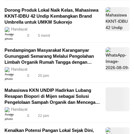
Dorong Produk Lokal Naik Kelas, Mahasiswa
KKNT-IDBU 42 Undip Kembangkan Brand
Umbrella untuk UMKM Sukorejo
Handayat
0
0
5 menit
Pendampingan Masyarakat Karanganyar
Gunungpati Semarang Melalui Pengolahan
Limbah Organik Rumah Tangga dengan
Model Biopori untuk Mendukung Zero Waste
Handayat
0
0
20 jam
Mahasiswa KKN UNDIP Hadirkan Lubang
Resapan Biopori di Mijen sebagai Solusi
Pengelolaan Sampah Organik dan Mencegah
Genangan Air untuk Wujudkan Permukiman
Handayat
Berkelanjutan dan Tangguh Iklim melalui
0
0
22 jam
SDGs 11 dan 13
Kenalkan Potensi Pangan Lokal Sejak Dini,