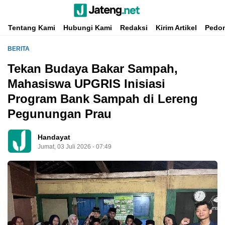
Portal Media Anak Muda Jawa Tengah
Jateng.net
Tentang Kami
Hubungi Kami
Redaksi
Kirim Artikel
Pedom
BERITA
Tekan Budaya Bakar Sampah,
Mahasiswa UPGRIS Inisiasi
Program Bank Sampah di Lereng
Pegunungan Prau
Handayat
Jumat, 03 Juli 2026 - 07:49