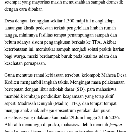
setempat yang mayoritas masih memusnahkan sampah domestik
dengan cara dibakar.
Desa dengan ketinggian sekitar 1.300 mdpl ini menghadapi
tantangan klasik pedesaan terkait pengelolaan limbah rumah
tangga, minimnya fasilitas tempat penampungan sampah dan
belum adanya sistem pengangkutan berkala ke TPA. Akibat
keterbatasan ini, membakar sampah menjadi solusi praktis harian
bagi warga, meski berdampak buruk pada kualitas udara dan
kesehatan pernapasan.
Guna memutus rantai kebiasaan tersebut, kelompok Mahesa Desa
Kediten mengambil langkah taktis. Mengingat masa pelaksanaan
bertepatan dengan libur sekolah dasar (SD), para mahasiswa
membidik lembaga pendidikan keagamaan yang tetap aktif,
seperti Madrasah Diniyah (Madin), TPQ, dan tempat-tempat
mengaji anak-anak sebagai episentrum gerakan dan pusat
sosialisasi yang dilaksanakan pada 29 Juni hingga 2 Juli 2026.
Alih-alih menunggu di posko, mahasiswa lebih memilih
jemput
bola
ke tempat-tempat keagamaan yang tersebar di 4 Dusun Desa