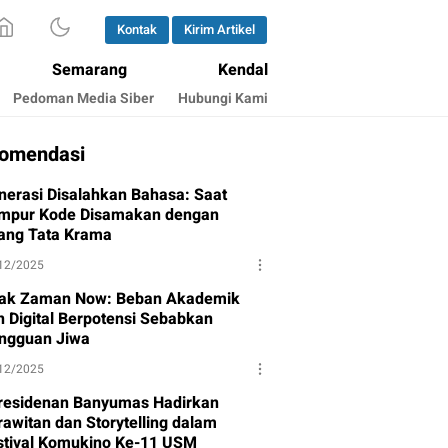
Kontak
Kirim Artikel
Semarang
Kendal
Pedoman Media Siber
Hubungi Kami
omendasi
nerasi Disalahkan Bahasa: Saat
mpur Kode Disamakan dengan
lang Tata Krama
12/2025
ak Zaman Now: Beban Akademik
n Digital Berpotensi Sebabkan
ngguan Jiwa
12/2025
residenan Banyumas Hadirkan
rawitan dan Storytelling dalam
stival Komukino Ke-11 USM