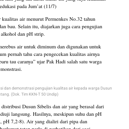
 edukasi pada Jum’at (11/7)
 kualitas air menurut Permenkes No.32 tahun
dan bau. Selain itu, diajarkan juga cara pengujian
lkohol dan pH strip.
merebus air untuk diminum dan digunakan untuk
lum pernah tahu cara pengecekan kualitas airnya
baru tau caranya” ujar Pak Hadi salah satu warga
emonstrasi.
si dan demonstrasi pengujian kualitas air kepada warga Dusun
atang. (Dok. Tim KKN-T 50 Undip)
 distribusi Dusun Sibelis dan air yang berasal dari
diuji langsung. Hasilnya, meskipun suhu dan pH
pH 7,2-8). Air yang dialiri dari pipa dan
erlumut tetap perlu di perhatikan dari segi