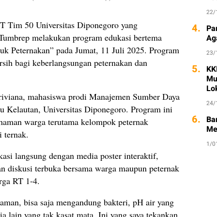
22/
Tim 50 Universitas Diponegoro yang
4.
Pa
a Tumbrep melakukan program edukasi bertema
Ag
tuk Peternakan” pada Jumat, 11 Juli 2025. Program
23/
ersih bagi keberlangsungan peternakan dan
5.
KK
Mul
Lo
ebriviana, mahasiswa prodi Manajemen Sumber Daya
24/
mu Kelautan, Universitas Diponegoro. Program ini
6.
Ba
haman warga terutama kelompok peternak
Me
i ternak.
1/0
asi langsung dengan media poster interaktif,
dan diskusi terbuka bersama warga maupun peternak
rga RT 1-4.
u aman, bisa saja mengandung bakteri, pH air yang
mia lain yang tak kasat mata. Ini yang saya tekankan