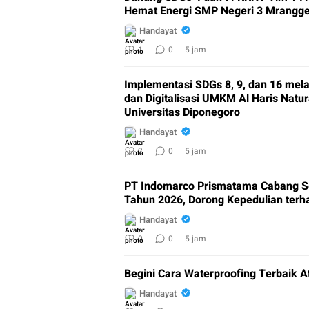
Hemat Energi SMP Negeri 3 Mrangg
Handayat
1
0
5 jam
Implementasi SDGs 8, 9, dan 16 mel
dan Digitalisasi UMKM Al Haris Natu
Universitas Diponegoro
Handayat
2
0
5 jam
PT Indomarco Prismatama Cabang Se
Tahun 2026, Dorong Kepedulian ter
Handayat
0
0
5 jam
Begini Cara Waterproofing Terbaik A
Handayat