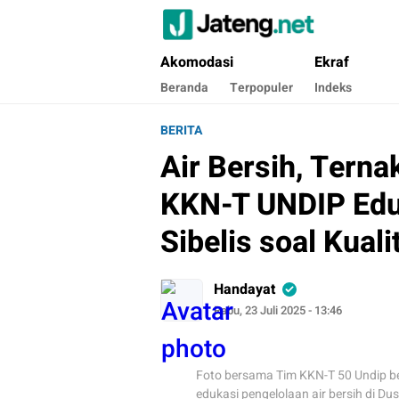
Jateng.net
Portal Media Anak Muda Jawa Tengah
Akomodasi
Ekraf
Beranda
Terpopuler
Indeks
BERITA
Air Bersih, Tern
KKN-T UNDIP Edu
Sibelis soal Kual
Handayat
Rabu, 23 Juli 2025 - 13:46
Foto bersama Tim KKN-T 50 Undip b
edukasi pengelolaan air bersih di Du