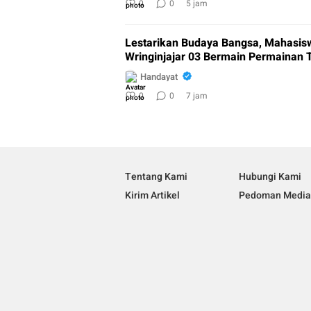
0
0
5 jam
Lestarikan Budaya Bangsa, Mahasi
Wringinjajar 03 Bermain Permainan T
Handayat
0
0
7 jam
Tentang Kami
Hubungi Kami
Kirim Artikel
Pedoman Media 