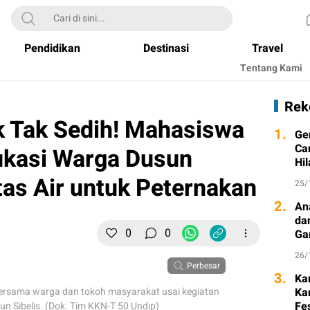
Pendidikan
Destinasi
Travel
Tentang Kami
Rek
ak Tak Sedih! Mahasiswa
1.
Ge
Ca
kasi Warga Dusun
Hi
itas Air untuk Peternakan
25/
2.
An
da
0
0
Ga
26/
Perbesar
3.
Ka
ersama warga dan tokoh masyarakat usai kegiatan
Ka
Fe
sun Sibelis. (Dok. Tim KKN-T 50 Undip)